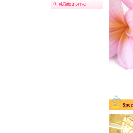
純石鹸(せっけん)