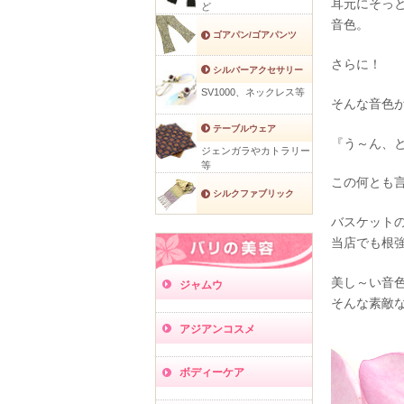
耳元にそっ
ど
音色。
ゴアパン/ゴアパンツ
さらに！
シルバーアクセサリー
SV1000、ネックレス等
そんな音色
テーブルウェア
『う～ん、と
ジェンガラやカトラリー
等
この何とも
シルクファブリック
バスケット
当店でも根
美し～い音
ジャムウ
そんな素敵
アジアンコスメ
ボディーケア