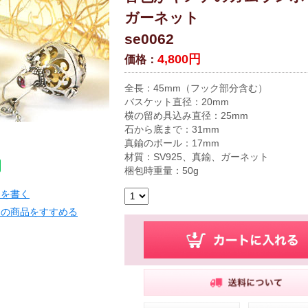
ガーネット
se0062
4,800円
価格：
全長：45mm（フック部分含む）
バスケット直径：20mm
横の留め具込み直径：25mm
石から底まで：31mm
真鍮のボール：17mm
材質：SV925、真鍮、ガーネット
梱包時重量：50g
ーを書く
この商品をすすめる