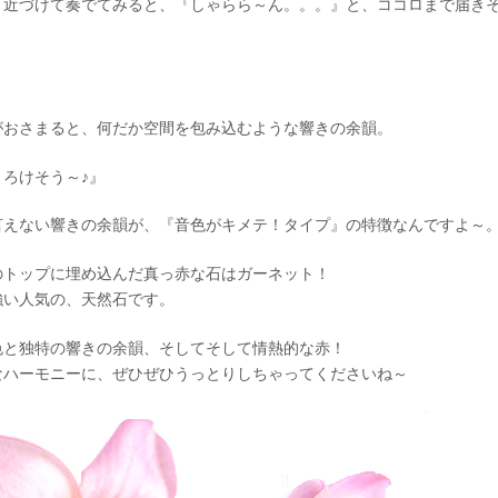
と近づけて奏でてみると、『しゃらら～ん。。。』と、ココロまで届き
がおさまると、何だか空間を包み込むような響きの余韻。
ろけそう～♪』
言えない響きの余韻が、『音色がキメテ！タイプ』の特徴なんですよ～
のトップに埋め込んだ真っ赤な石はガーネット！
強い人気の、天然石です。
色と独特の響きの余韻、そしてそして情熱的な赤！
なハーモニーに、ぜひぜひうっとりしちゃってくださいね～