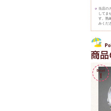
当店の
してませ
す。熟
みくだ