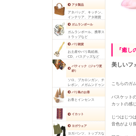
アタ製品
アタバッグ、キッチン、
インテリア、アタ雑貨
ガムランボール
ガムランボール、携帯ス
トラップなど
バリ雑貨
『癒し
お土産やバリ島絵画、
CD、バスグッズなど
美しいフ
バティック（ジャワ更
紗）
ソロ、プカロンガン、チ
こちらのガ
レボン、メガムンドゥン
バリ島のお香
バスケット
お香とインセンス
カットの感
イカット
じつはじつ
音色がより
ヨガウェア
ヨガパンツ、トップスな