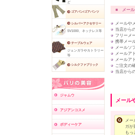
ど
■ メール
ゴアパン/ゴアパンツ
メールや
シルバーアクセサリー
当店から
SV1000、ネックレス等
フリーメー
携帯メール
テーブルウェア
メールソフ
ジェンガラやカトラリー
メールア
等
メールア
ご注文の
シルクファブリック
当店から
ジャムウ
メール
アジアンコスメ
メー
ボディーケア
ガが
もっ