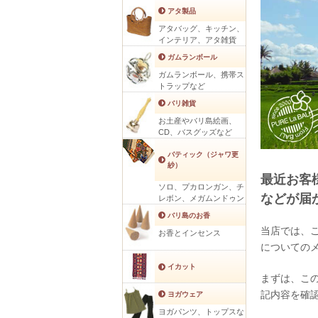
アタ製品
アタバッグ、キッチン、
インテリア、アタ雑貨
ガムランボール
ガムランボール、携帯ス
トラップなど
バリ雑貨
お土産やバリ島絵画、
CD、バスグッズなど
バティック（ジャワ更
紗）
最近お客
ソロ、プカロンガン、チ
などが届
レボン、メガムンドゥン
バリ島のお香
当店では、
お香とインセンス
についての
イカット
まずは、こ
記内容を確
ヨガウェア
ヨガパンツ、トップスな