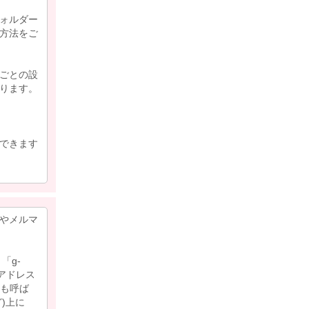
ォルダー
方法をご
ごとの設
ります。
できます
やメルマ
「g-
lアドレス
とも呼ば
など)上に