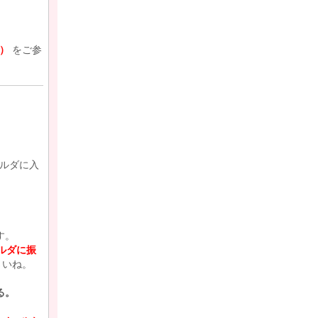
は）
をご参
ルダに入
ます。
ォルダに振
さいね。
る。