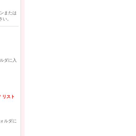
ンまたは
さい。
ルダに入
。
フ リスト
ォルダに