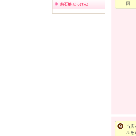
因
純石鹸(せっけん)
当店
ルを