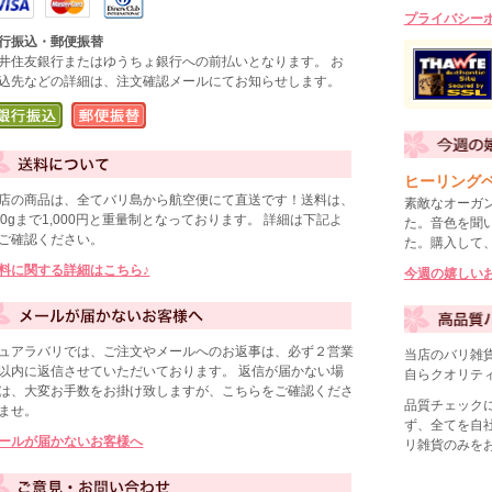
プライバシー
行振込・郵便振替
井住友銀行またはゆうちょ銀行への前払いとなります。 お
込先などの詳細は、注文確認メールにてお知らせします。
ヒーリング
店の商品は、全てバリ島から航空便にて直送です！送料は、
素敵なオーガ
50gまで1,000円と重量制となっております。 詳細は下記よ
た。音色を聞
ご確認ください。
た。購入して
料に関する詳細はこちら♪
今週の嬉しいお
ュアラバリでは、ご注文やメールへのお返事は、必ず２営業
当店のバリ雑
以内に返信させていただいております。 返信が届かない場
自らクオリテ
は、大変お手数をお掛け致しますが、こちらをご確認くださ
品質チェック
ませ。
ず、全てを自
ールが届かないお客様へ
リ雑貨のみを