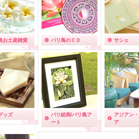
島お土産雑貨
バリ島のＣＤ
サシェ
グッズ
バリ絵画/バリ島ア
アジアン・
ート
ア