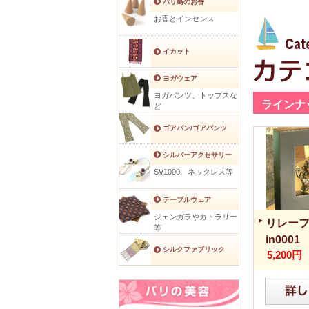
バリ島のお香
お香とインセンス
イカット
ヨガウェア
ヨガパンツ、トップスな
ラインナ
ど
ゴアパン/ゴアパンツ
シルバーアクセサリー
SV1000、ネックレス等
テーブルウェア
ジェンガラやカトラリー
リレーフ
等
in0001
シルクファブリック
5,200円