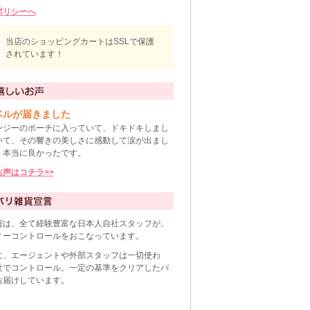
ポリシーへ
当店のショッピングカートはSSLで保護
されています！
ベルが届きました
ンジーのポーチに入っていて、ドキドキしまし
いて、その響きの美しさに感動して涙が出まし
、本当に良かったです。
声はコチラ>>
貨は、全て経験豊富な日本人自社スタッフが、
ィーコントロールをおこなっています。
に、エージェントや外部スタッフは一切使わ
社でコントロール。一定の基準をクリアしたバ
お届けしています。