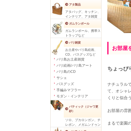
アタ製品
アタバッグ、キッチン、
インテリア、アタ雑貨
ガムランボール
ガムランボール、携帯ス
トラップなど
バリ雑貨
お部屋
お土産やバリ島絵画、
CD、バスグッズなど
バリ島お土産雑貨
バリ絵画/バリ島アート
ちょっぴ
バリ島のCD
サシェ
ナチュラル
バスグッズ
手編みマフラー
て、オシャ
モダン・インテリア
くりと似合
バティック（ジャワ更
お部屋の雰
紗）
ソロ、プカロンガン、チ
まるで楽園
レボン、メガムンドゥン