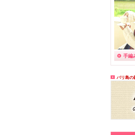
手編
バリ島の