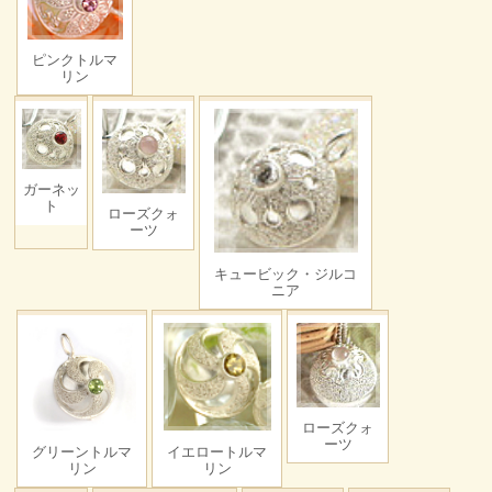
ピンクトルマ
リン
ガーネッ
ト
ローズクォ
ーツ
キュービック・ジルコ
ニア
ローズクォ
ーツ
グリーントルマ
イエロートルマ
リン
リン