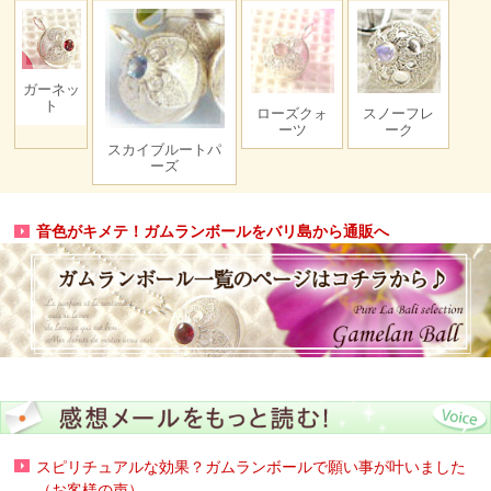
ガーネッ
ト
ローズクォ
スノーフレ
ーツ
ーク
スカイブルートパ
ーズ
音色がキメテ！ガムランボールをバリ島から通販へ
スピリチュアルな効果？ガムランボールで願い事が叶いました
（お客様の声）