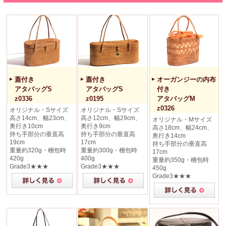
蓋付き
蓋付き
オーガンジーの内布
アタバッグS
アタバッグS
付き
z0336
z0195
アタバッグM
z0326
オリジナル・Sサイズ
オリジナル・Sサイズ
高さ14cm、幅23cm、
高さ12cm、幅29cm、
オリジナル・Mサイズ
奥行き10cm
奥行き9cm
高さ18cm、幅24cm、
持ち手部分の垂直高
持ち手部分の垂直高
奥行き14cm
19cm
17cm
持ち手部分の垂直高
重量約320g・梱包時
重量約300g・梱包時
17cm
420g
400g
重量約350g・梱包時
Grade3★★★
Grade3★★★
450g
Grade3★★★