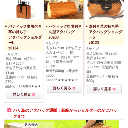
バティック巾着付き
バティック巾着付き
蓋付き革の持ち手
革の持ち手
丸型アタバッグ
アタバッグショルダ
アタバッグショルダ
z0288
ーS
ーL
z0123
Mサイズ
z0124
高さ14.5cm（持ち手は
Sサイズ
含みません）、幅
高さ13cm、幅22cm、
Lサイズ
25.5cm、奥行き15cm
奥行き14cm
高さ25cm、幅30cm、
持ち手部分の垂直
持ち手部分の垂直高59
奥行き13cm
7.5cm
～61cm(3段階調節可
持ち手部分の垂直高
重量約380g・梱包時
能)
33cm
580g
重量約400g・梱包時
重量約300g・梱包時
Grade6★★★★★☆
500g
570g
編み目：Grade3★★★
バリ島のアタバッグ通販！高級からショルダーのかごバッ
グまで