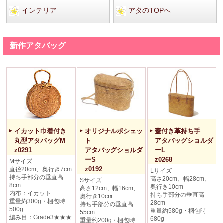
インテリア
アタのTOPへ
新作アタバッグ
イカット巾着付き
オリジナルポシェッ
蓋付き革持ち手
丸型アタバッグM
ト
アタバッグショルダ
z0291
アタバッグショルダ
ーL
ーS
z0268
Mサイズ
z0192
直径20cm、奥行き7cm
Lサイズ
持ち手部分の垂直高
高さ20cm、幅28cm、
Sサイズ
8cm
奥行き10cm
高さ12cm、幅16cm、
内布：イカット
持ち手部分の垂直高
奥行き10cm
重量約300g・梱包時
28cm
持ち手部分の垂直高
500g
重量約580g・梱包時
55cm
編み目：Grade3★★★
680g
重量約200g・梱包時