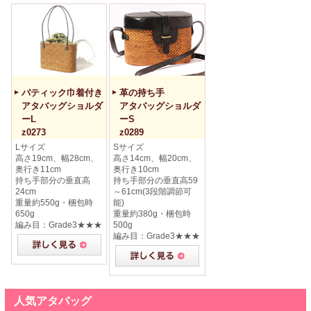
バティック巾着付き
革の持ち手
アタバッグショルダ
アタバッグショルダ
ーL
ーS
z0273
z0289
Lサイズ
Sサイズ
高さ19cm、幅28cm、
高さ14cm、幅20cm、
奥行き11cm
奥行き10cm
持ち手部分の垂直高
持ち手部分の垂直高59
24cm
～61cm(3段階調節可
重量約550g・梱包時
能)
650g
重量約380g・梱包時
編み目：Grade3★★★
500g
編み目：Grade3★★★
人気アタバッグ