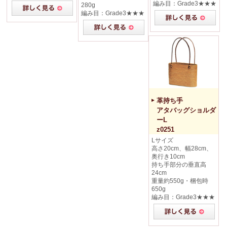
編み目：Grade3★★★
280g
編み目：Grade3★★★
革持ち手
アタバッグショルダ
ーL
z0251
Lサイズ
高さ20cm、幅28cm、
奥行き10cm
持ち手部分の垂直高
24cm
重量約550g・梱包時
650g
編み目：Grade3★★★