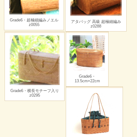
Grade6・超極細編みノエル
アタバッグ 高級 超極細編み
z0055
z0288
Grade6・
13.5cm×22cm
Grade6・横長モチーフ入り
z0295