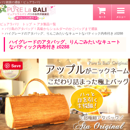
バリ雑貨の通販！ピュアラバリ
ピュアラバリ トップ
アタ製品一覧
バリ島のアタバッグ！高級からショルダーのかごバッグまで通販
ハイグレードのアタバッグ、りんごみたいなキュートなバティック内布付き z0288
ハイグレードのアタバッグ、りんごみたいなキュート
なバティック内布付き z0288
Save