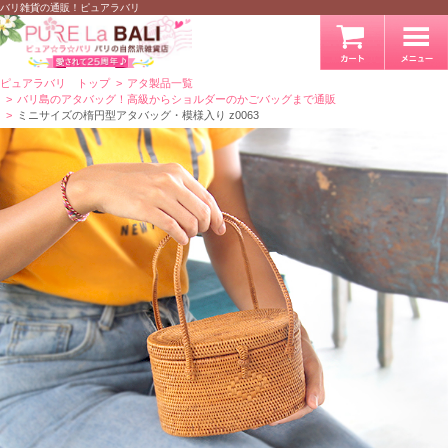
バリ雑貨の通販！ピュアラバリ
ピュアラバリ トップ
アタ製品一覧
バリ島のアタバッグ！高級からショルダーのかごバッグまで通販
ミニサイズの楕円型アタバッグ・模様入り z0063