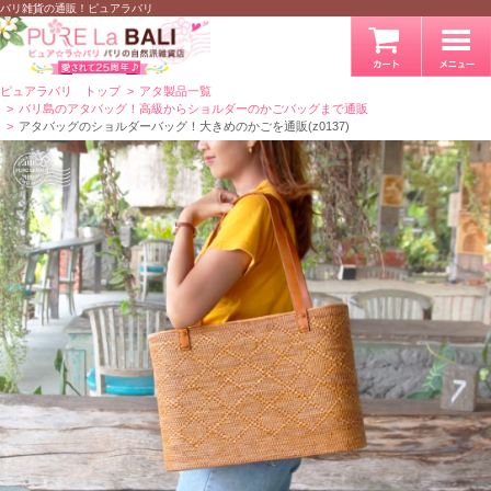
バリ雑貨の通販！ピュアラバリ
ピュアラバリ トップ
アタ製品一覧
バリ島のアタバッグ！高級からショルダーのかごバッグまで通販
アタバッグのショルダーバッグ！大きめのかごを通販(z0137)