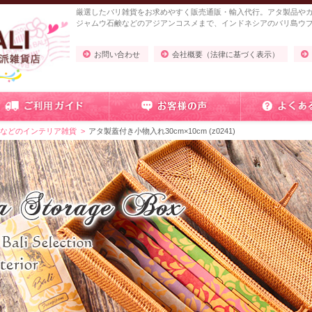
厳選したバリ雑貨をお求めやすく販売通販・輸入代行。アタ製品や
ジャムウ石鹸などのアジアンコスメまで、インドネシアのバリ島ウ
お問い合わせ
会社概要（法律に基づく表示）
れなどのインテリア雑貨
アタ製蓋付き小物入れ30cm×10cm (z0241)