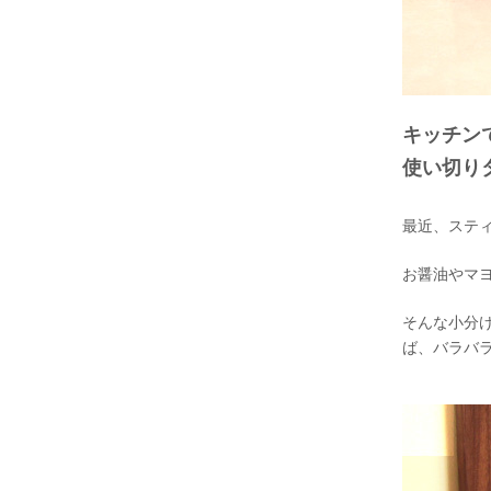
キッチン
使い切り
最近、ステ
お醤油やマ
そんな小分
ば、バラバ