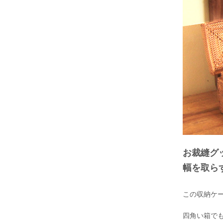
お裁縫グ
幅を取ら
この収納ケ
四角い箱で