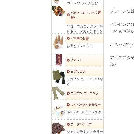
CD、バスグッズなど
プレーンな
バティック（ジャワ更
紗）
インセンス
ソロ、プカロンガン、チ
してもお使
レボン、メガムンドゥン
バリ島のお香
ごちゃごち
お香とインセンス
アイデア次
イカット
ね♪
ヨガウェア
ヨガパンツ、トップスな
ど
ゴアパン/ゴアパンツ
シルバーアクセサリー
SV1000、ネックレス等
テーブルウェア
ジェンガラやカトラリー