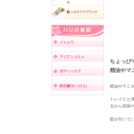
等
シルクファブリック
ジャムウ
アジアンコスメ
ちょっぴ
精油やマ
ボディーケア
精油やマニ
純石鹸(せっけん)
トレイだと
るから収納
蓋が付いて