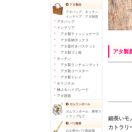
アタ製品
アタバッグ、キッチン、
インテリア、アタ雑貨
アタバッグ
インテリア
アタ製ティッシュケース
アタ収納ボックス
アタ蓋付きバスケット
アタ製蓋付
アタ製ゴミ箱
キッチン
アタ製ランチョンマット
アタ製コースター
アタ製トレイ
オリジナル
極上＆ハイグレード
アタ雑貨
ガムランボール
ガムランボール、携帯ス
トラップなど
細長いモ
バリ雑貨
カトラリ
お土産やバリ島絵画、