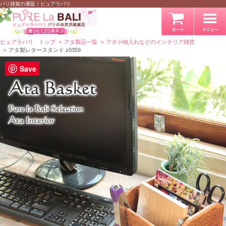
バリ雑貨の通販！ピュアラバリ
ピュアラバリ トップ
アタ製品一覧
アタ小物入れなどのインテリア雑貨
アタ製レタースタンド z0359
Save