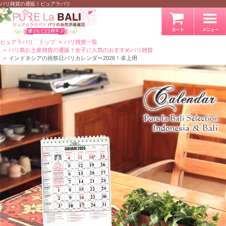
バリ雑貨の通販！ピュアラバリ
ピュアラバリ トップ
バリ雑貨一覧
バリ島お土産雑貨の通販！女子に人気のおすすめバリ雑貨
インドネシアの祝祭日バリカレンダー2026！卓上用