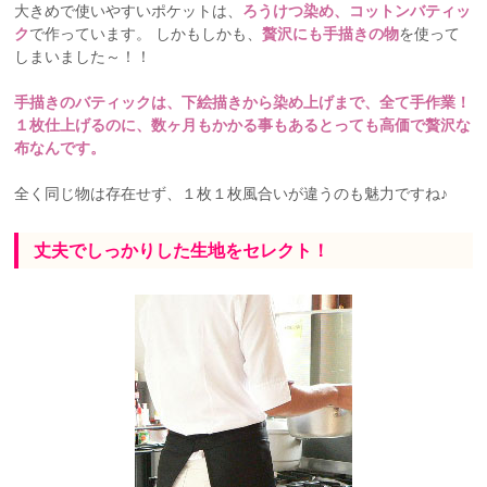
大きめで使いやすいポケットは、
ろうけつ染め、コットンバティッ
ク
で作っています。 しかもしかも、
贅沢にも手描きの物
を使って
しまいました～！！
手描きのバティックは、下絵描きから染め上げまで、全て手作業！
１枚仕上げるのに、数ヶ月もかかる事もあるとっても高価で贅沢な
布なんです。
全く同じ物は存在せず、１枚１枚風合いが違うのも魅力ですね♪
丈夫でしっかりした生地をセレクト！