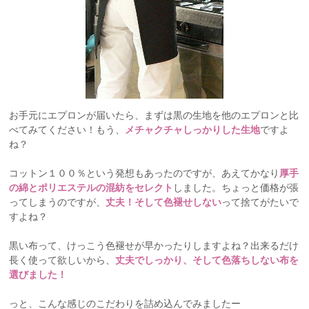
お手元にエプロンが届いたら、まずは黒の生地を他のエプロンと比
べてみてください！もう、
メチャクチャしっかりした生地
ですよ
ね？
コットン１００％という発想もあったのですが、あえてかなり
厚手
の綿とポリエステルの混紡をセレクト
しました。ちょっと価格が張
ってしまうのですが、
丈夫！そして色褪せしない
って捨てがたいで
すよね？
黒い布って、けっこう色褪せが早かったりしますよね？出来るだけ
長く使って欲しいから、
丈夫でしっかり、そして色落ちしない布を
選びました！
っと、こんな感じのこだわりを詰め込んでみましたー