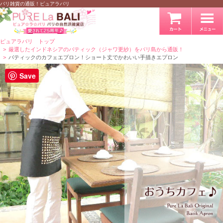
バリ雑貨の通販！ピュアラバリ
ピュアラバリ トップ
厳選したインドネシアのバティック（ジャワ更紗）をバリ島から通販！
バティックのカフェエプロン！ショート丈でかわいい手描きエプロン
Save