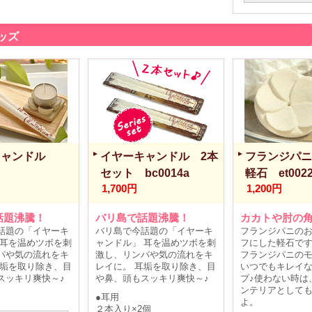
ッズ
キャンドル
イヤーキャンドル 2本
フランジパニ
セット bc0014a
軽石 et002
1,700円
1,200円
話題沸騰！
バリ島で話題沸騰！
カカトや肘の角
話題の「イヤーキ
バリ島で今話題の「イヤーキ
フランジパニの
 耳を温めツボを刺
ャンドル」 耳を温めツボを刺
フにした軽石で
パや気の流れをキ
激し、リンパや気の流れをキ
フランジパニの
耳垢を取り除き、目
レイに。 耳垢を取り除き、目
いつでもキレイ
スッキリ爽快～♪
や鼻、頭もスッキリ爽快～♪
プ♪使わない時は
ンテリアとして
●耳用
よ。
２本入り×2個