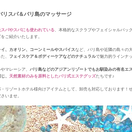
バリスパ＆バリ島のマッサージ
級スパやスパにも使われている
、本格的なスクラブやフェイシャルパッ
ズをご紹介いたします。
レイ、カオリン、コーンミールやスパイス
など、バリ島や近隣の島々の
った、
フェイスケア＆ボディーケアなどのナチュラル
で魅力的ラインナ
ルやマレーシア、
バリ島などのアジアンリゾートでもお馴染みの有名エ
同じ、
天然素材のみを原料としたバリ式エステグッズ
たちです♪
パ・リゾートホテル様向けアイテムとして、卸売も対応しております！
ださいませ。