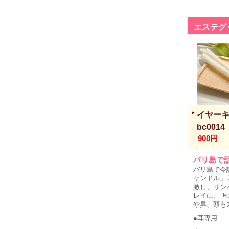
エステグ
イヤー
bc0014
900円
バリ島で
バリ島で今
ャンドル」
激し、リン
レイに。 
や鼻、頭も
●耳専用