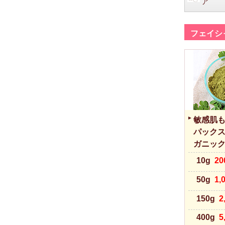
ア
フェイシ
敏感肌も
パック
ガニック通
10g
2
50g
1,
150g
2
400g
5