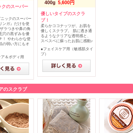
400g
5,600円
ックのスーパー
優しいタイプのスクラ
ーガニックのスーパー
ブ！
リンガ』だけを使
柔らかココナッツが、お肌を
のザラつきや鼻の角
優しくスクラブ。 肌に透き通
毛穴の黒ずみを優
るようなクリアな透明感と、
チ！ やわらかな使
スベスベに蘇ったお肌に感動♪
肌の弱い方にもオ
●フェイスケア用（敏感肌タイ
プ）
ケア＆ボディ用
アのスクラブ