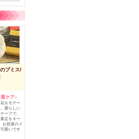
のプミス/
2
質ケア♪
お花をモチー
す。愛らしい
モチーフで、
な素足をキー
、お部屋のイ
も可愛いです