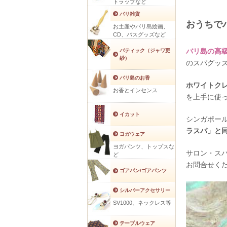
トラップなど
バリ雑貨
おうちで
お土産やバリ島絵画、
CD、バスグッズなど
バリ島の高
バティック（ジャワ更
紗）
のスパグッ
バリ島のお香
ホワイトク
お香とインセンス
を上手に使
イカット
シンガポー
ラスパ」と
ヨガウェア
ヨガパンツ、トップスな
サロン・ス
ど
お問合せく
ゴアパン/ゴアパンツ
シルバーアクセサリー
SV1000、ネックレス等
テーブルウェア