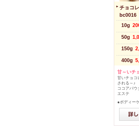
チョコ
bc0016
10g
2
50g
1,
150g
2
400g
5
甘～いチ
甘いチョコ
される～♪
ココアパウ
エステ
●ボディー