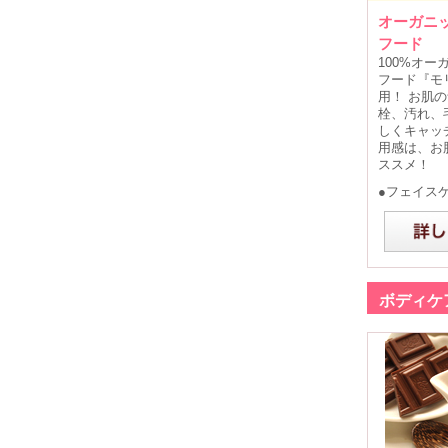
オーガニ
フード
100%オ
フード『モ
用！ お肌
栓、汚れ、
しくキャッ
用感は、お
ススメ！
●フェイス
ボディケ