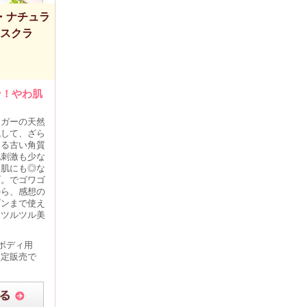
ル・ナチュラ
スクラ
ン！やわ肌
ュガーの天然
残して、ざら
ある古い角質
肌刺激も少な
お肌にも◎な
ブ。でゴワゴ
から、感想の
ズンまで使え
てツルツル美
ボディ用
限定販売で