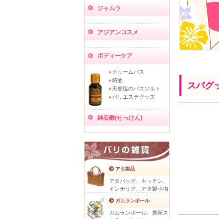
ジャムウ
アジアンコスメ
ボディーケア
クリームバス
精油
スパグ
天然塩のバスソルト
バリエステグッズ
純石鹸(せっけん)
アタ製品
アタバッグ、キッチン、
インテリア、アタ製小物
ガムランボール
ガムランボール、携帯ス