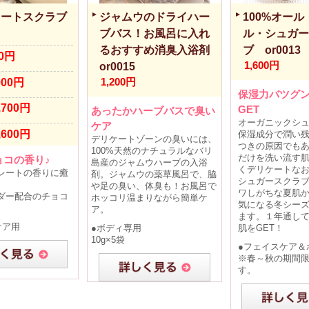
レートスクラブ
ジャムウのドライハー
100%オー
ブバス！お風呂に入れ
ル・シュガー
るおすすめ消臭入浴剤
ブ or0013
00円
1,600円
or0015
000円
1,200円
保湿力バツグ
,700円
GET
あったかハーブバスで臭い
オーガニックシ
ケア
,600円
保湿成分で潤い
デリケートゾーンの臭いには、
つきの原因でも
100%天然のナチュラルなバリ
だけを洗い流す
ョコの香り♪
島産のジャムウハーブの入浴
くデリケートな
レートの香りに癒
剤。ジャムウの薬草風呂で、脇
シュガースクラ
や足の臭い、体臭も！お風呂で
ワしがちな夏肌
ダー配合のチョコ
ホッコリ温まりながら簡単ケ
気になる冬シー
ア。
ます。１年通し
ケア用
●ボディ専用
肌をGET！
10g×5袋
●フェイスケア＆
※春～秋の期間
す。