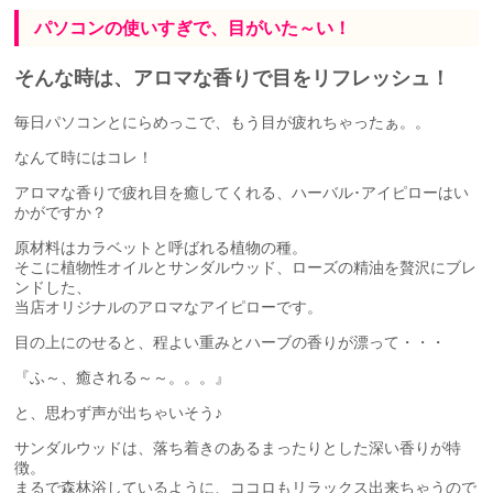
パソコンの使いすぎで、目がいた～い！
そんな時は、アロマな香りで目をリフレッシュ！
毎日パソコンとにらめっこで、もう目が疲れちゃったぁ。。
なんて時にはコレ！
アロマな香りで疲れ目を癒してくれる、ハーバル･アイピローはい
かがですか？
原材料はカラベットと呼ばれる植物の種。
そこに植物性オイルとサンダルウッド、ローズの精油を贅沢にブレ
ンドした、
当店オリジナルのアロマなアイピローです。
目の上にのせると、程よい重みとハーブの香りが漂って・・・
『ふ～、癒される～～。。。』
と、思わず声が出ちゃいそう♪
サンダルウッドは、落ち着きのあるまったりとした深い香りが特
徴。
まるで森林浴しているように、ココロもリラックス出来ちゃうので