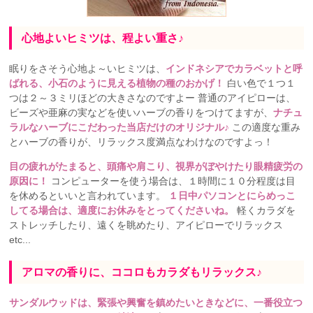
心地よいヒミツは、程よい重さ♪
眠りをさそう心地よ～いヒミツは、
インドネシアでカラベットと呼
ばれる、小石のように見える植物の種のおかげ！
白い色で１つ１
つは２～３ミリほどの大きさなのですよー 普通のアイピローは、
ビーズや亜麻の実などを使いハーブの香りをつけてますが、
ナチュ
ラルなハーブにこだわった当店だけのオリジナル♪
この適度な重み
とハーブの香りが、リラックス度満点なわけなのですよっ！
目の疲れがたまると、頭痛や肩こり、視界がぼやけたり眼精疲労の
原因に！
コンピューターを使う場合は、１時間に１０分程度は目
を休めるといいと言われています。
１日中パソコンとにらめっこ
してる場合は、適度にお休みをとってくださいね。
軽くカラダを
ストレッチしたり、遠くを眺めたり、アイピローでリラックス
etc...
アロマの香りに、ココロもカラダもリラックス♪
サンダルウッドは、緊張や興奮を鎮めたいときなどに、一番役立つ