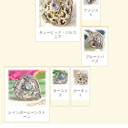
アメジス
ト
キュービック・ジルコ
ニア
ブルートパ
ーズ
ターコイ
ガーネッ
ズ
ト
レインボームーンスト
ーン