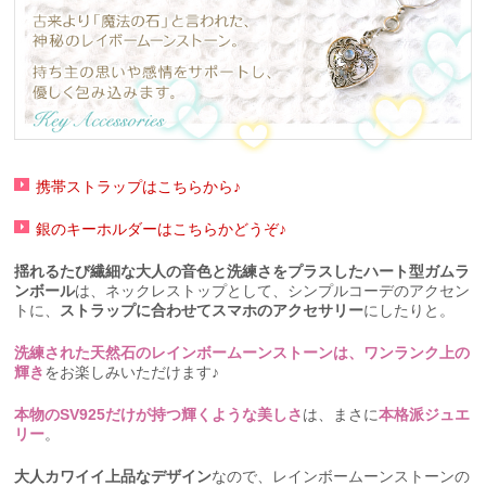
携帯ストラップはこちらから♪
銀のキーホルダーはこちらかどうぞ♪
揺れるたび繊細な大人の音色と洗練さをプラスしたハート型ガムラ
ンボール
は、ネックレストップとして、シンプルコーデのアクセン
トに、
ストラップに合わせてスマホのアクセサリー
にしたりと。
洗練された天然石のレインボームーンストーンは、ワンランク上の
輝き
をお楽しみいただけます♪
本物のSV925だけが持つ輝くような美しさ
は、まさに
本格派ジュエ
リー
。
大人カワイイ上品なデザイン
なので、レインボームーンストーンの