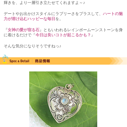
輝きを、より一層引き立たせてくれますよ～♪
デートやお出かけスタイルにラブリーさをプラスして、
ハートの魅
力が溶け込むハッピーな毎日
を。
『
女神の愛が宿る石
』ともいわれるレインボームーンストーンを身
に着けるだけで『
今日は良いコトが起こるかも？
』
そんな気分になりそうですねっ♪