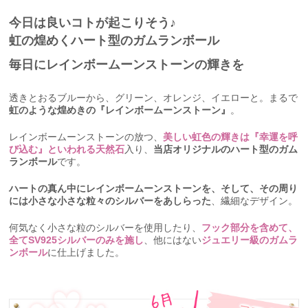
今日は良いコトが起こりそう♪
虹の煌めくハート型のガムランボール
毎日にレインボームーンストーンの輝きを
透きとおるブルーから、グリーン、オレンジ、イエローと。まるで
虹のような煌めきの『レインボームーンストーン』
。
レインボームーンストーンの放つ、
美しい虹色の輝きは『幸運を呼
び込む』といわれる天然石
入り、
当店オリジナルのハート型のガム
ランボール
です。
ハートの真ん中にレインボームーンストーンを、そして、その周り
には小さな小さな粒々のシルバーをあしらった
、繊細なデザイン。
何気なく小さな粒のシルバーを使用したり、
フック部分を含めて、
全てSV925シルバーのみを施し
、他にはない
ジュエリー級のガムラ
ンボール
に仕上げました。