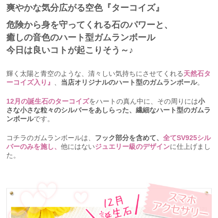
爽やかな気分広がる空色『ターコイズ』
危険から身を守ってくれる石のパワーと、
癒しの音色のハート型ガムランボール
今日は良いコトが起こりそう～♪
輝く太陽と青空のような、清々しい気持ちにさせてくれる
天然石タ
ーコイズ入り』
、
当店オリジナルのハート型のガムランボール
。
12月の誕生石のターコイズ
をハートの真ん中に、その周りには
小
さな小さな粒々のシルバーをあしらった、繊細なハート型のガムラ
ンボール
です。
コチラのガムランボールは、
フック部分を含めて、
全てSV925シル
バーのみを施し、
他にはない
ジュエリー級のデザイン
に仕上げまし
た。