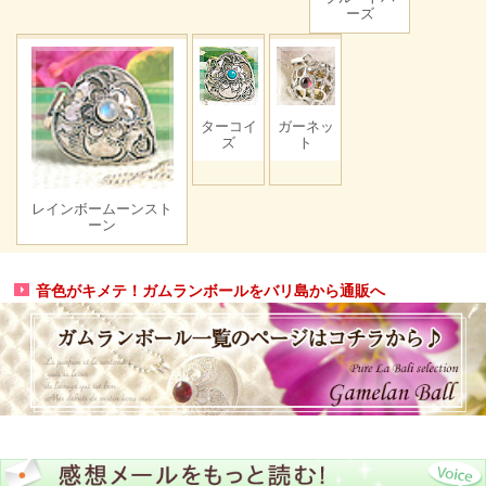
ーズ
ターコイ
ガーネッ
ズ
ト
レインボームーンスト
ーン
音色がキメテ！ガムランボールをバリ島から通販へ