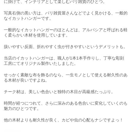
に掛けて、インテリアとして楽しむバリ雑貨のひとつ。
写真右側の黒い方は、バリ雑貨屋さんなどでよく見かける、一般的
なイカットハンガーです。
一般的なイカットハンガーのほとんどは、アルバシアと呼ばれる軽
く柔らかい木材を使用しています。
扱いやすい反面、折れやすく虫が付きやすいというデメリットも。
当店のイカットハンガーは、職人が1本1本手作りし、丁寧な彫刻
工房にてオリジナル製作いたしました。
せっかく素敵な布を飾るのなら、一生モノとして使える耐久性のあ
る木材が良いですよね。
チーク材は、美しい色合いと独特の木目が高級感たっぷり。
時間が経つにつれて、さらに深みのある色合いに変化していくのも
魅力のひとつです。
他の木材よりも耐久性が良く、カビや虫の心配もナシですよっ！