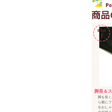
脚長＆
脚を長く
ら裾にフ
をおしゃ