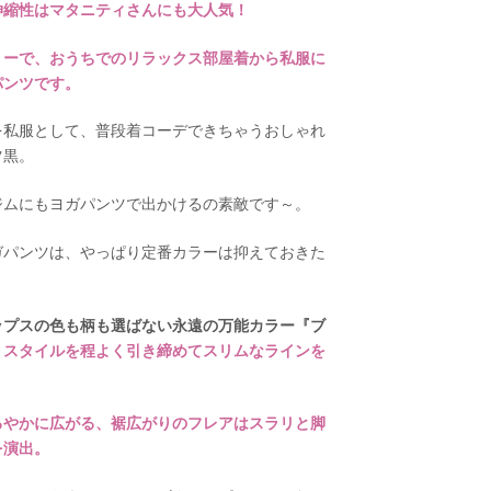
伸縮性はマタニティさんにも大人気！
リーで、おうちでのリラックス部屋着から私服に
パンツです。
を私服として、普段着コーデできちゃうおしゃれ
ツ黒。
ジムにもヨガパンツで出かけるの素敵です～。
ガパンツは、やっぱり定番カラーは抑えておきた
ップスの色も柄も選ばない永遠の万能カラー『ブ
、
スタイルを程よく引き締めてスリムなラインを
るやかに広がる、裾広がりのフレアはスラリと脚
を演出。