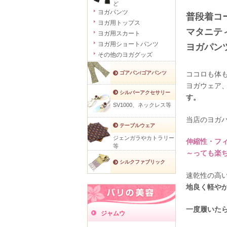
ど
ヨガパンツ
普段着コ
ヨガ用トップス
マタニテ
ヨガ用スカート
ヨガ用ショートパンツ
ヨガパン
その他のヨガグッズ
ココロも体
ゴアパン/ゴアパンツ
ヨガウェア
シルバーアクセサリー
す。
SV1000、ネックレス等
当店のヨガ
テーブルウェア
ジェンガラやカトラリー
伸縮性・フ
等
～っても楽ち
シルクファブリック
速乾性の高
地良く軽や
一度履いた
ジャムウ