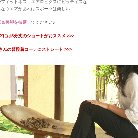
やフィットネス、エアロビクスにピラティスな
れなウエアがあればスポーツは楽しい！
尻＆美脚を披露
してください♪
グには8分丈のショートがおススメ >>>
さんの普段着コーデにストレート >>>