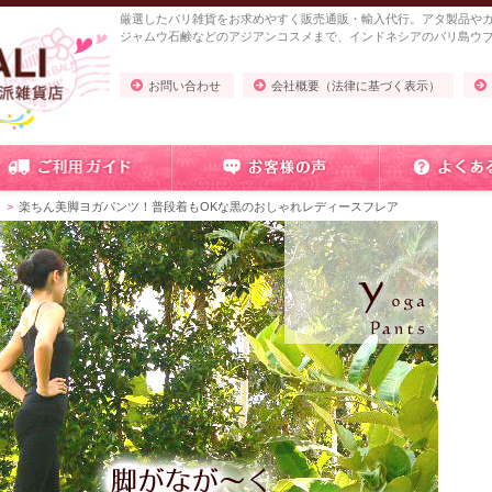
厳選したバリ雑貨をお求めやすく販売通販・輸入代行。アタ製品や
ジャムウ石鹸などのアジアンコスメまで、インドネシアのバリ島ウ
お問い合わせ
会社概要（法律に基づく表示）
ツ
楽ちん美脚ヨガパンツ！普段着もOKな黒のおしゃれレディースフレア