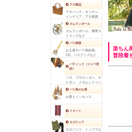
アタ製品
アタバッグ、キッチン、
インテリア、アタ雑貨
ガムランボール
ガムランボール、携帯ス
トラップなど
バリ雑貨
楽ちん
お土産やバリ島絵画、
普段着
CD、バスグッズなど
バティック（ジャワ更
紗）
ソロ、プカロンガン、チ
レボン、メガムンドゥン
バリ島のお香
お香とインセンス
イカット
ヨガウェア
ヨガパンツ、トップスな