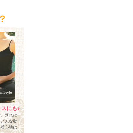
スにも♪
で、蒸れに
。どんな動
る着心地は