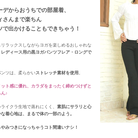
ーデからおうちでの部屋着、
ィさんまで楽ちん
ツで出かけることもできちゃう！
もリラックスしながらヨガを楽しめるおしゃれな
、
レディース用の黒ヨガパンツフレア・ロングで
パンツは、柔らかい
ストレッチ素材を使用
。
ィット感に優れ、カラダをまったく締めつけずと
ん♪
いライクラ生地で蒸れにくく、
素肌にサラリと心
かな着心地は、まるで体の一部のよう。
らやみつきになっちゃうコト間違いナシ！