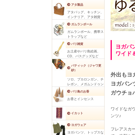
アタ製品
アタバッグ、キッチン、
インテリア、アタ雑貨
ガムランボール
ガムランボール、携帯ス
トラップなど
バリ雑貨
ヨガパ
お土産やバリ島絵画、
ワイド
CD、バスグッズなど
バティック（ジャワ更
紗）
外出もヨ
ソロ、プカロンガン、チ
ヨガパン
レボン、メガムンドゥン
ガウチョ
バリ島のお香
お香とインセンス
ワイドなガ
イカット
ンツ♪
ヨガウェア
フレアスカ
ヨガパンツ、トップスな