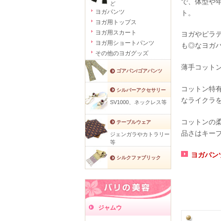
で、体型や
ど
ヨガパンツ
ト。
ヨガ用トップス
ヨガ用スカート
ヨガやピラ
ヨガ用ショートパンツ
も◎なヨガ
その他のヨガグッズ
薄手コット
ゴアパン/ゴアパンツ
コットン特
シルバーアクセサリー
なライクラ
SV1000、ネックレス等
コットンの
テーブルウェア
品さはキー
ジェンガラやカトラリー
等
ヨガパン
シルクファブリック
ジャムウ