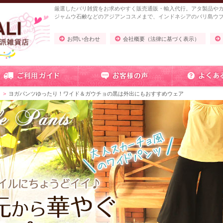
厳選したバリ雑貨をお求めやすく販売通販・輸入代行。アタ製品や
ジャムウ石鹸などのアジアンコスメまで、インドネシアのバリ島ウ
お問い合わせ
会社概要（法律に基づく表示）
ツ
ヨガパンツゆったり！ワイド＆ガウチョの黒は外出にもおすすめウェア