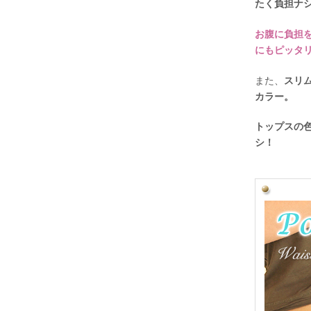
たく負担ナ
お腹に負担
にもピッタ
また、
スリ
カラー。
トップスの
シ！