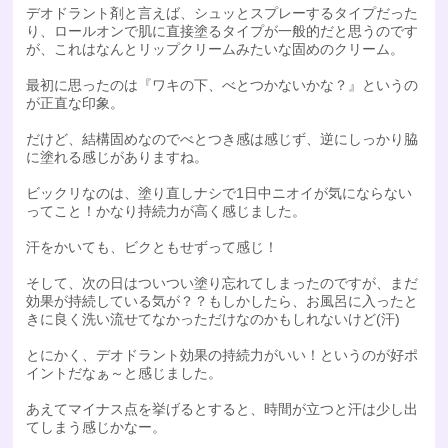
デオドラント剤と言えば、シュッとスプレーするタイプだった
り、ロールオンで肌に直接塗るタイプが一般的だと思うのです
が、これはなんとリップクリームみたいな固めのクリーム。
最初に思ったのは『ワキの下、べとつかないかな？』というの
が正直な印象。
だけど、結構固めなのでべとつき感は感じず、逆にしっかり脇
に塗れる感じがありますね。
ビックリなのは、塗り直しナシで1日中ニオイが気にならない
ってこと！かなり持続力が高く感じました。
汗をかいても、ビクともせずって感じ！
そして、次の日はついつい塗り忘れてしまったのですが、まだ
効果が持続している気が？？もしかしたら、お風呂に入ったと
きに良く洗い流せてなかっただけなのかもしれないけど(汗)
とにかく、デオドラント効果の持続力がいい！というのが好ポ
イントだなぁ～と感じました。
あえてマイナス点を挙げるとすると、時間が立つと汗は少し出
てしまう感じかなー。