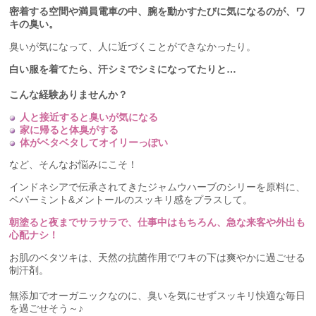
密着する空間や満員電車の中、腕を動かすたびに気になるのが、ワ
キの臭い。
臭いが気になって、人に近づくことができなかったり。
白い服を着てたら、汗シミでシミになってたりと…
こんな経験ありませんか？
人と接近すると臭いが気になる
家に帰ると体臭がする
体がベタベタしてオイリーっぽい
など、そんなお悩みにこそ！
インドネシアで伝承されてきたジャムウハーブのシリーを原料に、
ペパーミント&メントールのスッキリ感をプラスして。
朝塗ると夜までサラサラで、仕事中はもちろん、急な来客や外出も
心配ナシ！
お肌のベタツキは、天然の抗菌作用でワキの下は爽やかに過ごせる
制汗剤。
無添加でオーガニックなのに、臭いを気にせずスッキリ快適な毎日
を過ごせそう～♪