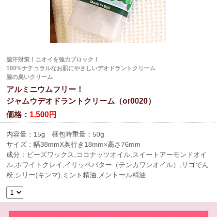
脇汗対策！ニオイを強力ブロック！
100%ナチュラルなお肌にやさしいデオドラントクリーム
脇の臭いクリーム
アルミニウムフリー！
ジャムウデオドラントクリーム（or0020）
価格：
1,500円
内容量：15g 梱包時重量：50g
サイズ：幅38mmX奥行き18mm×高さ76mm
成分：ビーズワックス,ココナッツオイル,スイートアーモンドオイ
ル,ホワイトクレイ,イリッペバター（テンカワンオイル）,サゴでん
粉,シリー(キンマ),ミント精油,メントール精油