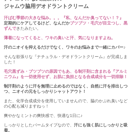
ジャムウ脇用デオドラントクリーム
汗ばむ季節の大きな悩み。。。『私、なんだか臭ってない！？』
定期的にケアしてるけど、なんだか
ブツブツ・毛穴が目立つし、黒
ずんで
きたみたい。
薄着になってくると、ワキの臭いと汗、気になりますよね。
汗のニオイを抑えるだけでなく、ワキのお悩みまで一緒にカバー♪
そんな欲張りな『ナチュラル・デオドラントクリーム』が完成しま
した！
毛穴黒ずみ・ブツブツの原因でもあ、る制汗剤に含まれる『アルミ
ニウム』を一切使用せず、お肌に負担となる合成成分を一切排除！
制汗剤のように汗を無理に止めるのではなく、自然に汗を排出しつ
つ、ニオイの元をしっかりシャットアウト！
また、化学合成成分を使用していませんので、脇のかぶれ臭いなど
の心配も減りますねっ！
爽やかなミントの爽快感で、快適な1日に♪
しっかりとしたバームタイプなので、
汗にも強く肌にしっかりと吸
着。