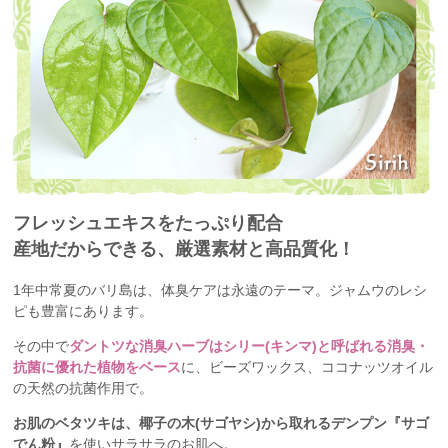
フレッシュエキスをたっぷり配合
産地だからできる、厳選素材と高品質化！
1年中常夏のバリ島は、体臭ケアは永遠のテーマ。ジャムウのレシ
ピも豊富にあります。
その中で
ダントツな消臭ハーブはシリー(キンマ)と呼ばれる消臭・
抗菌に優れた植物をベース
に、ビーズワックス、ココナッツオイル
の天然の抗菌作用で。
お肌のベタツキは、椰子の木(サゴヤシ)から取れるデンプン『サゴ
でん粉』
を使いサラサラのお肌へ。