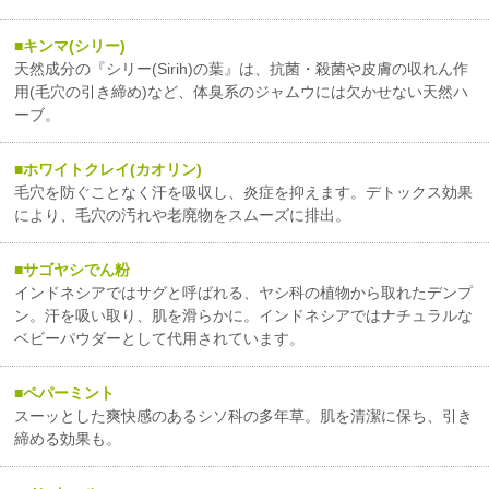
キンマ(シリー)
天然成分の『シリー(Sirih)の葉』は、抗菌・殺菌や皮膚の収れん作
用(毛穴の引き締め)など、体臭系のジャムウには欠かせない天然ハ
ーブ。
ホワイトクレイ(カオリン)
毛穴を防ぐことなく汗を吸収し、炎症を抑えます。デトックス効果
により、毛穴の汚れや老廃物をスムーズに排出。
サゴヤシでん粉
インドネシアではサグと呼ばれる、ヤシ科の植物から取れたデンプ
ン。汗を吸い取り、肌を滑らかに。インドネシアではナチュラルな
ベビーパウダーとして代用されています。
ペパーミント
スーッとした爽快感のあるシソ科の多年草。肌を清潔に保ち、引き
締める効果も。