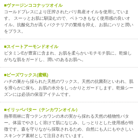
ヴァージンココナッツオイル
コールドプレスにより圧搾されたバリ島産オイルを使用していま
す。 スーッとお肌に馴染むので、ベトつきもなく使用感の良いオ
イル。抗酸化力が高くバクテリアの繁殖を抑え、お肌にハリと潤い
をプラス。
スイートアーモンドオイル
ビタミンEが豊富に含まれ、お肌を柔らかいモチモチ肌に。乾燥し
がちな肌をガードし、潤いのあるお肌へ。
ビーズワックス(蜜蝋)
ハチの巣から採られた天然のワックス。天然の抗菌剤といわれ、肌
を滑らかに保ち、お肌の水分をしっかりとガードします。乾燥シー
ズンには必須の保湿アイテムです。
イリッペバター（テンカワンオイル）
熱帯雨林に育つテンカワンの木の実から採れる天然の植物性バタ
ー。体温でやさしく溶けて肌になじみ、しっとりとした使用感が特
徴です。森を守りながら採取されるため、自然にも人にもやさしい
スキンケア素材として注目されています。