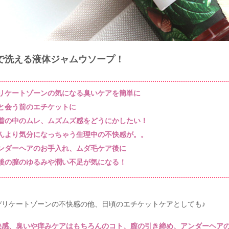
で洗える液体ジャムウソープ！
リケートゾーンの気になる臭いケアを簡単に
と会う前のエチケットに
着の中のムレ、ムズムズ感をどうにかしたい！
んより気分になっちゃう生理中の不快感が。。
ンダーヘアのお手入れ、ムダ毛ケア後に
後の膣のゆるみや潤い不足が気になる！
デリケートゾーンの不快感の他、日頃のエチケットケアとしても♪
快感、臭いや痒みケアはもちろんのコト、膣の引き締め、アンダーヘア