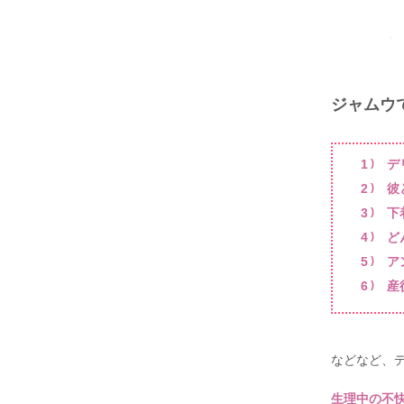
ジャムウ
デ
彼
下
ど
ア
産
などなど、
生理中の不