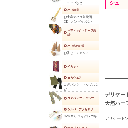
シュ
トラップなど
バリ雑貨
お土産やバリ島絵画、
CD、バスグッズなど
バティック（ジャワ更
紗）
バリ島のお香
お香とインセンス
イカット
ヨガウェア
ヨガパンツ、トップスな
ど
デリケー
ゴアパン/ゴアパンツ
天然ハー
シルバーアクセサリー
SV1000、ネックレス等
デリケート
テーブルウェア