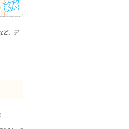
など、デ
！