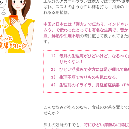
主成分のアカールラランは漢方ではチガヤ根(ボ
ばれ、ススキのような白い穂を持ち、川原の土
れる薬用植物。
中国と日本には『漢方』で伝わり、インドネシ
ムウ』で伝わったとっても有名な生薬で、昔か
血、解熱や生理不順
の際に煎じて飲まれてきた
す。
毎月の生理痛がひどいけど、なるべく
りたくない！
ひどい浮腫みで夕方には足が腫れて痛
生理不順でおりものも気になる。
生理前のイライラ、月経前症候群（PM
こんな悩みがあるのなら、食後のお茶を変えて
せんか？
沢山の効能の中でも、
特にひどい浮腫みに悩む