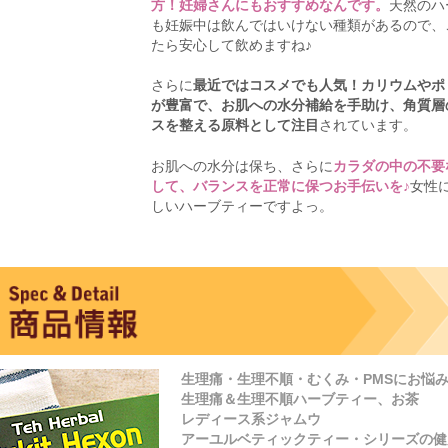
方！妊婦さんにもおすすめなんです。
天然のハ
も妊娠中は飲んではいけない種類があるので、
たら安心して飲めますね♪
さらに
最近ではコスメでも人気！カリウムやポ
が豊富で、お肌への水分補給を手助け、角質層
スを整える原料として注目
されています。
お肌への水分は保ち、さらに
カラダの中の不要
して、バランスを正常に保つお手伝いを♪
女性
しいハーブティーですよっ。
生理痛・生理不順・むくみ・PMSにお悩
生理痛＆生理不順ハーブティー、お茶
レディース系ジャムウ
アーユルベティックティー・シリーズの健