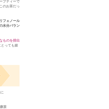
ーブティーで
このお茶だっ
リフェノール
の水分バラン
なものを排出
にとっても嬉
みに
康茶