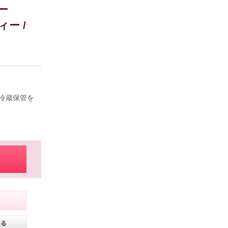
ー
ー /
g
冷蔵保管を