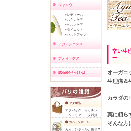
ジャムウ
レディース
スキンケア
ヘルスケア
ダイエット
バストアップ
アジアンコスメ
辛い生
ー
ボディーケア
オーガニ
純石鹸(せっけん)
生理痛＆
カラダの
アタ製品
アタバッグ、キッチン、
薬に頼ら
インテリア、アタ雑貨
ガムランボール
そんな方
ガムランボール、携帯ス