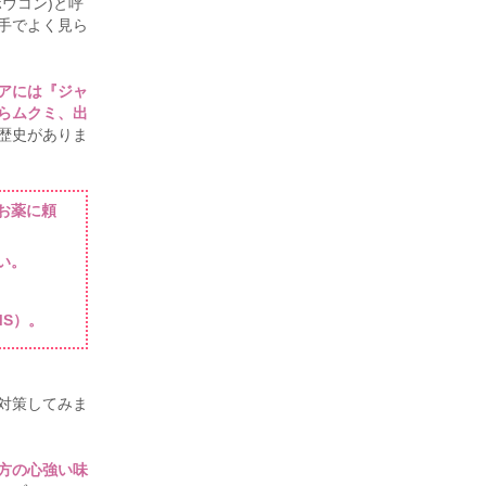
ウコン)と呼
手でよく見ら
アには『ジャ
らムクミ、出
歴史がありま
お薬に頼
い。
S）。
対策してみま
方の心強い味