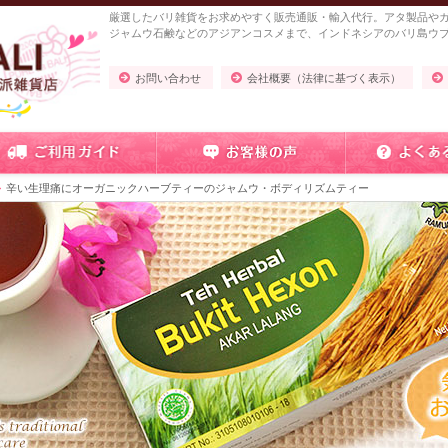
厳選したバリ雑貨をお求めやすく販売通販・輸入代行。アタ製品や
ジャムウ石鹸などのアジアンコスメまで、インドネシアのバリ島ウ
お問い合わせ
会社概要（法律に基づく表示）
辛い生理痛にオーガニックハーブティーのジャムウ・ボディリズムティー