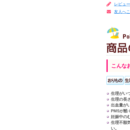
レビュ
友人へ
こんな
生理がい
生理の長
出血量が
PMSが
妊娠中の
生理不順
い。