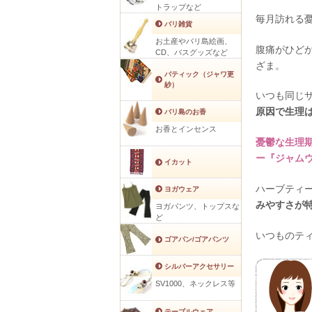
トラップなど
毎月訪れる
バリ雑貨
お土産やバリ島絵画、
腹痛がひど
CD、バスグッズなど
ざま。
バティック（ジャワ更
紗）
いつも同じ
原因で生理
バリ島のお香
お香とインセンス
憂鬱な生理
ー『ジャム
イカット
ハーブティ
ヨガウェア
みやすさが
ヨガパンツ、トップスな
ど
いつものテ
ゴアパン/ゴアパンツ
シルバーアクセサリー
SV1000、ネックレス等
テーブルウェア