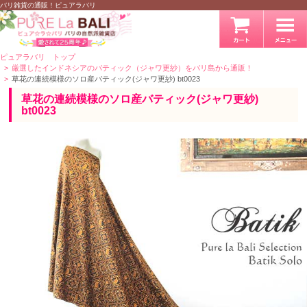
バリ雑貨の通販！ピュアラバリ
ピュアラバリ トップ
厳選したインドネシアのバティック（ジャワ更紗）をバリ島から通販！
草花の連続模様のソロ産バティック(ジャワ更紗) bt0023
草花の連続模様のソロ産バティック(ジャワ更紗)
bt0023