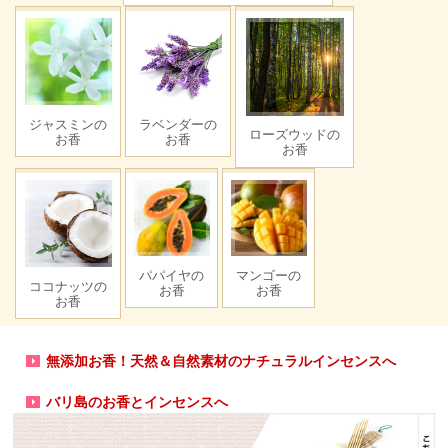
ジャスミンの
ラベンダーの
ローズウッドの
お香
お香
お香
パパイヤの
マンゴーの
ココナッツの
お香
お香
お香
無添加お香！天然＆自然素材のナチュラルインセンスへ
バリ島のお香とインセンスへ