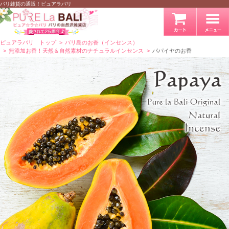
バリ雑貨の通販！ピュアラバリ
ピュアラバリ トップ
バリ島のお香（インセンス）
無添加お香！天然＆自然素材のナチュラルインセンス
パパイヤのお香