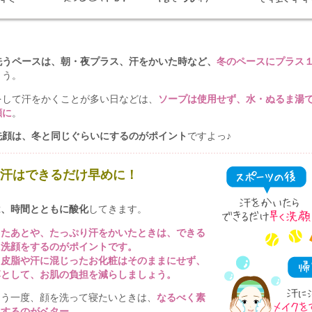
洗うペースは、朝・夜プラス、汗をかいた時など、
冬のペースにプラス
ょう。
をして汗をかくことが多い日などは、
ソープは使用せず、水・ぬるま湯
顔に
。
洗顔は、冬と同じぐらいにするのがポイント
ですよっ♪
や汗はできるだけ早めに！
は、時間とともに酸化
してきます。
したあとや、たっぷり汗をかいたときは、できる
に洗顔をするのがポイントです。
、皮脂や汗に混じったお化粧はそのままにせず、
落として、お肌の負担を減らしましょう。
もう一度、顔を洗って寝たいときは、
なるべく素
にするのがベター
。