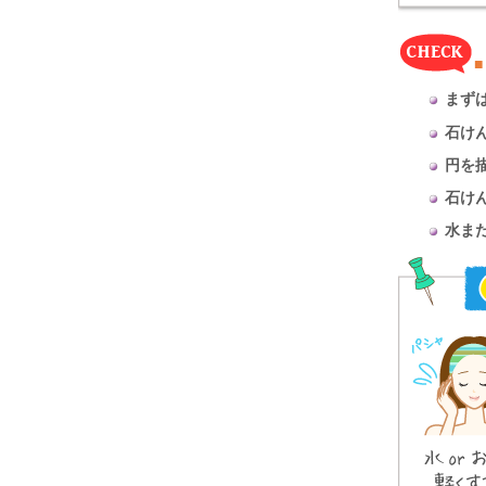
まず
石け
円を
石け
水ま