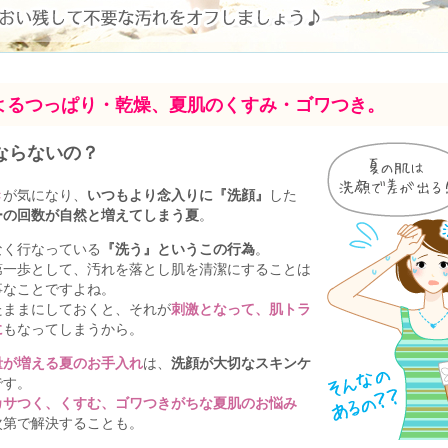
よるつっぱり・乾燥、夏肌のくすみ・ゴワつき。
ならないの？
き
が気になり、
いつもより念入りに『洗顔』
した
ーの回数が自然と増えてしまう夏
。
なく行なっている
『洗う』というこの行為
。
第一歩として、汚れを落とし肌を清潔にすることは
事なことですよね。
たままにしておくと、それが
刺激となって、肌トラ
に
もなってしまうから。
量が増える夏のお手入れ
は、
洗顔が大切なスキンケ
です。
カサつく、くすむ、ゴワつきがちな夏肌のお悩み
次第で解決することも。