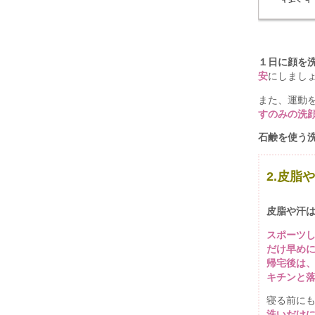
１日に顔を
安
にしまし
また、運動
すのみの洗
石鹸を使う
2.皮脂
皮脂や汗
スポーツ
だけ早め
帰宅後は
キチンと
寝る前に
洗いだけ