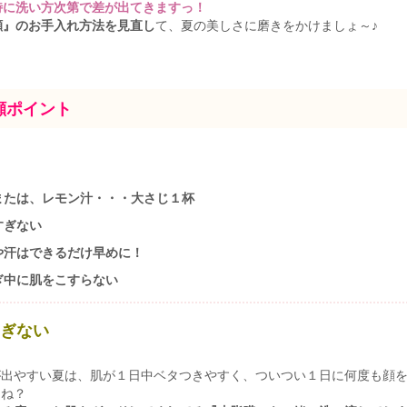
特に洗い方次第で差が出てきますっ！
顔』のお手入れ方法を見直し
て、夏の美しさに磨きをかけましょ～♪
顔ポイント
または、レモン汁・・・大さじ１杯
すぎない
や汗はできるだけ早めに！
ぎ中に肌をこすらない
すぎない
が出やすい夏は、肌が１日中ベタつきやすく、ついつい１日に何度も顔
よね？