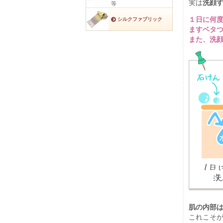
実は
洗顔
等
１日に何
シルクファブリック
ますベタ
また、洗
肌の内部
これこそ