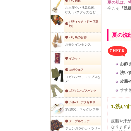
バリ雑貨
夏の肌は、
お土産やバリ島絵画、
今こそ
『洗
CD、バスグッズなど
バティック（ジャワ更
紗）
夏の洗
バリ島のお香
お香とインセンス
イカット
お酢
ヨガウェア
洗い
ヨガパンツ、トップスな
皮脂
ど
すす
ゴアパン/ゴアパンツ
シルバーアクセサリー
1.洗い
SV1000、ネックレス等
皮脂や汗
テーブルウェア
なります
ジェンガラやカトラリー