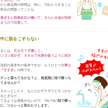
てから寝る間の時間は、特に、汚れたりすること
で気分の問題ってことも。
り過ぎると防御反応が働いて、さらに分泌が活発
しまうので注意
して。
ぎ中に肌をこすらない
ときには、
爪を立てず優しく。
ゴシゴシ拭かず、タオルで水滴を吸うように拭き
、洗顔の基本中の基本ですが、もうひとつ
大事な
が『すすぎ』
の時です。
キチンと落ちてるかな？と、無意識に指で擦っち
してませんか？
しヌルっとしたり、なんだかザラザラと引っかか
するときなど。
してるような感覚がないので、
ついつい指で擦っ
ちに、ツルンっと取れたりします。