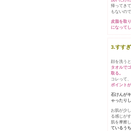
帰ってき
もないの
皮脂を取
になって
3.すす
顔を洗う
タオルで
取る。
コレって
ポイント
石けんが
ゃったり
お肌が少
る感じが
肌を摩擦
ているう