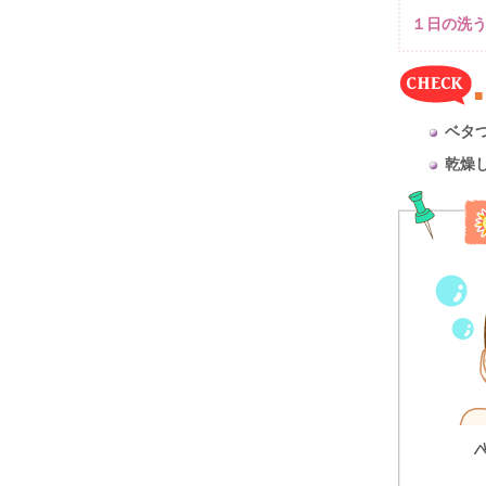
１日の洗
ベタ
乾燥