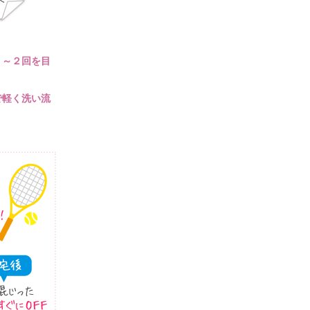
１～２回を目
で軽く洗い流