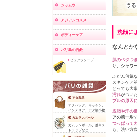
ジャムウ
アジアンコスメ
洗顔に
ボディーケア
なんとか
バリ島の石鹸
肌のベタつ
ピュアラソープ
り、
シャワ
ふだん何気
スキンケア
とっても大
汚れ
がつい
アタ製品
ブルの原因
アタバッグ、キッチン、
インテリア、アタ製小物
皮脂や汗の
アの第一歩
ガムランボール
つっぱって
ガムランボール、携帯ス
も、洗い方
トラップなど