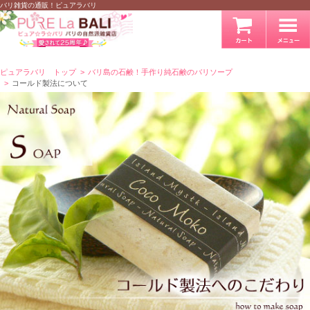
`
バリ雑貨の通販！ピュアラバリ
ピュアラバリ トップ
バリ島の石鹸！手作り純石鹸のバリソープ
コールド製法について