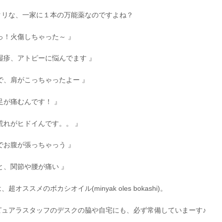
クリな、一家に１本の万能薬なのですよね？
っ！火傷しちゃった～ 』
湿疹、アトピーに悩んでます 』
で、肩がこっちゃったよー 』
足が痛むんです！ 』
荒れがヒドイんです。。 』
でお腹が張っちゃっう 』
と、関節や腰が痛い 』
超オススメのボカシオイル(minyak oles bokashi)。
ピュアラスタッフのデスクの脇や自宅にも、必ず常備していまーす♪