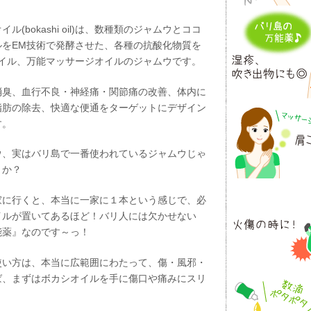
ル(bokashi oil)は、数種類のジャムウとココ
ルをEM技術で発酵させた、各種の抗酸化物質を
オイル、万能マッサージオイルのジャムウです。
消臭、血行不良・神経痛・関節痛の改善、体内に
脂肪の除去、快適な便通をターゲットにデザイン
す。
ウ、実はバリ島で一番使われているジャムウじゃ
うか？
家に行くと、本当に一家に１本という感じで、必
イルが置いてあるほど！バリ人には欠かせない
能薬』なのです～っ！
使い方は、本当に広範囲にわたって、傷・風邪・
ば、まずはボカシオイルを手に傷口や痛みにスリ
。