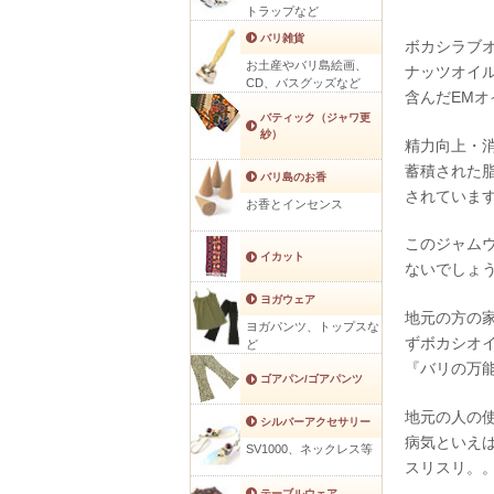
トラップなど
バリ雑貨
ボカシラブオイ
お土産やバリ島絵画、
ナッツオイ
CD、バスグッズなど
含んだEM
バティック（ジャワ更
紗）
精力向上・
蓄積された
バリ島のお香
されていま
お香とインセンス
このジャム
イカット
ないでしょ
ヨガウェア
地元の方の
ヨガパンツ、トップスな
ずボカシオ
ど
『バリの万
ゴアパン/ゴアパンツ
地元の人の
シルバーアクセサリー
病気といえ
SV1000、ネックレス等
スリスリ。
テーブルウェア