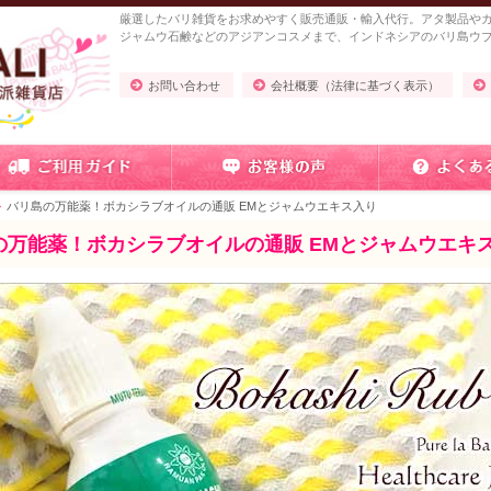
厳選したバリ雑貨をお求めやすく販売通販・輸入代行。アタ製品や
ジャムウ石鹸などのアジアンコスメまで、インドネシアのバリ島ウ
お問い合わせ
会社概要（法律に基づく表示）
バリ島の万能薬！ボカシラブオイルの通販 EMとジャムウエキス入り
の万能薬！ボカシラブオイルの通販 EMとジャムウエキ