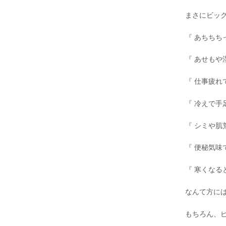
まさにビッ
『 あちちち
『 あせもや
『 仕事疲れ
『 冷えで手
『 シミや肌
『 便秘気味
『 寒くなる
なんて方には、
もちろん、