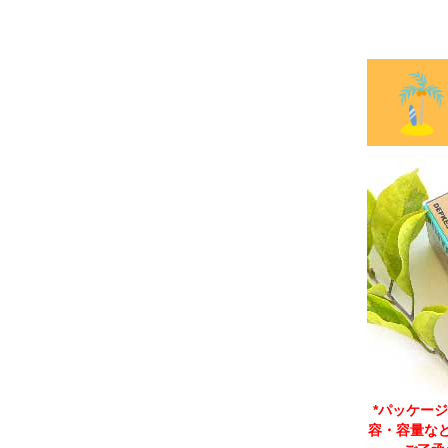
*パッケー
容・容量な